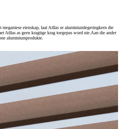
 meganiese eienskap, laat Atllas se aluminiumlegeringkern die
t Atllas as geen kragtige krag toegepas word nie.Aan die ander
ewone aluminiumprodukte.