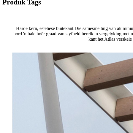
Produk Tags
Harde kern, estetiese buitekant.Die samesmelting van alumini
bord 'n baie hoër graad van styfheid bereik in vergelyking me
kant het Atllas verskei