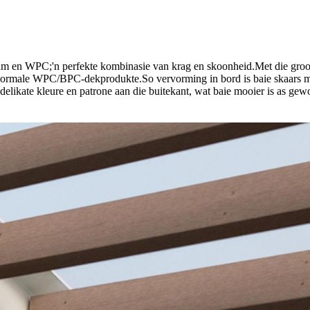
um en WPC;'n perfekte kombinasie van krag en skoonheid.Met die groot
t normale WPC/BPC-dekprodukte.So vervorming in bord is baie skaars me
e delikate kleure en patrone aan die buitekant, wat baie mooier is as g